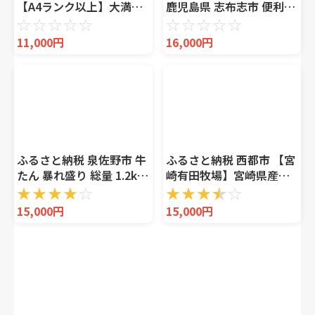
【A4ランク以上】大満足!
鹿児島県 志布志市 便利な
博多和牛切り落とし
小分け 鹿児島県産黒毛和
☆
☆
☆
☆
☆
☆
☆
☆
☆
☆
1.2kg(600g×2p)
牛こま切れ 計1.2kg・
11,000円
16,000円
300g×4P 牛肉 肉 黒毛和
牛 国産 鹿児島県産 こま切
れ 小間…
ふるさと納税 泉佐野市 牛
ふるさと納税 西都市 【宮
たん 暴れ盛り 総量 1.2kg
崎有田牧場】宮崎県産黒
小分け 牛肉 牛タン サイズ
毛和牛特選すき焼き用
★
★
★
★
☆
★
★
★
★
☆
不揃い 訳あり G3207
900gスライス3種セット
15,000円
15,000円
[2396]