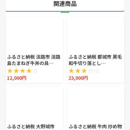
関連商品
ふるさと納税 淡路市 淡路
ふるさと納税 都城市 黒毛
島たまねぎ牛丼の具
和牛切り落とし
150g×10食 ai01732
2kg(250g×8パック)
★
★
★
★
☆
★
★
★
☆
☆
12,000円
23,000円
ふるさと納税 大野城市
ふるさと納税 牛肉 炒め物