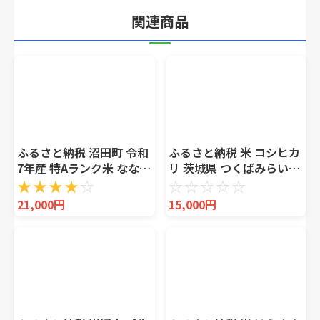
関連商品
ふるさと納税 沼田町 令和
ふるさと納税 米 コシヒカ
7年産 特Aランク米 ななつ
リ 茨城県 つくばみらい市
ぼし 無洗米 10kg 【5月発
6月上期発送 ／ 数量限定
★
★
★
★
☆
☆
☆
☆
☆
☆
送】 nr-1453
茨城県産 精米 5kg (品種
21,000円
15,000円
おまかせ） 令和6年産 こ
しひかり 米 コメ こめ 単
一米…