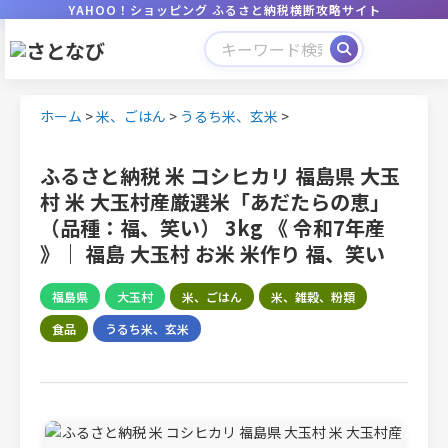
YAHOO！ショッピング ふるさと納税横断攻略サイト
ホーム
>
米、ごはん
>
うるち米、玄米
>
ふるさと納税 米 コシヒカリ 福島県 大玉
村 米 大玉村産厳選米「あだたらの恵」
（品種：福、笑い） 3kg 《 令和7年産
》｜ 福島 大玉村 お米 米作り 福、笑い
福島県
大玉村
米、ごはん
米、雑穀、粉類
食品
うるち米、玄米