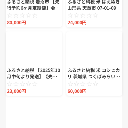
ふるさと納税 岩沼市 【先
ふるさと納税 米 はえぬき
行予約6ヶ月定期便】令和
山形県 天童市 07-01-095-
7年産新米 ひとめぼれ
05B はえぬき無洗米
☆
☆
☆
☆
☆
☆
☆
☆
☆
☆
5kg×6 無洗米[No.5704-
12kg 2025年5月中旬発
80,000円
24,000円
1218]
送・令和6年産 2025年5月
中旬発送・令和6年産
ふるさと納税 【2025年10
ふるさと納税 米 コシヒカ
月中旬より発送】《先行
リ 茨城県 つくばみらい市
予約》令和7年度産 北海
定期便（1〜6月出荷） 茨
☆
☆
☆
☆
☆
☆
☆
☆
☆
☆
道ブレンド米 (10kg) | ブ
城県つくばみらい市産 品
23,000円
60,000円
レンド米 ブレンド米 ブレ
種おまかせ 5kg ×6回 令
ンド米 ブレンド米 ブ.. 北
和7年産 精米 こしひかり
海道旭川市
米 コ