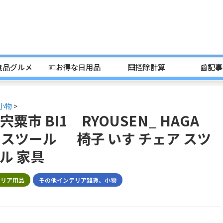
食品グルメ
💴お得な日用品
🧮控除計算
📰記
小物
>
粟市 BI1 RYOUSEN_ HAGA
tool スツール 椅子 いす チェア スツ
ル 家具
テリア用品
その他インテリア雑貨、小物