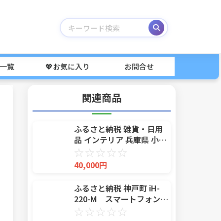
事一覧
💖お気に入り
お問合せ
関連商品
ふるさと納税 雑貨・日用
品 インテリア 兵庫県 小野
市 ネイビー／ブラウン 曲
☆
☆
☆
☆
☆
木デスクチェアSmil(スミ
40,000円
ール) 1脚 イス 椅子 オフィ
スチェア 家具 インテリア
ふるさと納税 神戸町 iH-
220-M スマートフォンホ
ルダー
☆
☆
☆
☆
☆