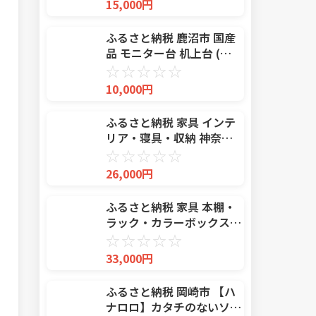
15,000円
ふるさと納税 鹿沼市 国産
品 モニター台 机上台 (黒
色)
☆
☆
☆
☆
☆
10,000円
ふるさと納税 家具 インテ
リア・寝具・収納 神奈川
県 厚木市 座椅子「和楽の
☆
☆
☆
☆
☆
月」 A938a アッシュグレ
26,000円
ー 日本製 ／ 座椅子 インテ
リア リラックス 可動式 高
ふるさと納税 家具 本棚・
弾
ラック・カラーボックス
福井県 あわら市
☆
☆
☆
☆
☆
IN04D60NT 組立品 ディス
33,000円
プレイできる本棚 幅60cm
ナチュラル aw053-
ふるさと納税 岡崎市 【ハ
c005_01 ナチュラル
ナロロ】カタチのないソフ