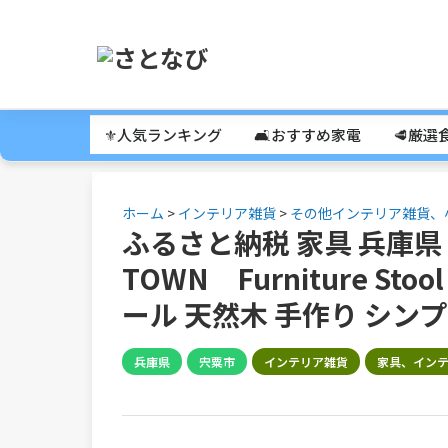
⚜️人気ランキング
🛋️おすすめ家電
🥩厳選
ホーム
>
インテリア雑貨
>
その他インテリア雑貨、
ふるさと納税 家具 兵庫県 宍
TOWN Furniture S
ール 天然木 手作り シンプ
兵庫県
宍粟市
インテリア雑貨
家具、イン