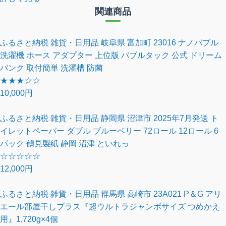
関連商品
ふるさと納税 雑貨・日用品 岐阜県 富加町 23016 ナノバブル
洗濯機 ホース アダプター 上位版 バブルタック 公式 ドリーム
バンク 取付簡単 洗濯槽 防菌
★
★
★
☆
☆
10,000円
ふるさと納税 雑貨・日用品 静岡県 沼津市 2025年7月発送 ト
イレットペーパー ダブル ブルーベリー 72ロール 12ロール 6
パック 鶴見製紙 静岡 沼津 といれっ
☆
☆
☆
☆
☆
12,000円
ふるさと納税 雑貨・日用品 群馬県 高崎市 23A021 P＆G アリ
エール部屋干しプラス『超ウルトラジャンボサイズ つめかえ
用』1,720g×4個