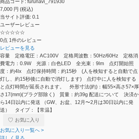
商品コード:
furunavi_791930
7,000
円
(税込)
当サイト評価:
0.1
ユーザーレビュー
☆
☆
☆
☆
☆
0点
1件のレビュー
レビューを見る
容量 定格電圧：AC100V 定格周波数：50Hz/60Hz 定格消
費電力：0.9W 光源：白色LED 全光束：9lm 点灯開始照
度：約4lx 点灯保持時間：約15秒 (人を検知すると自動で点
灯し、約15秒後に自動で消灯します) 点灯中に人を検知する
と点灯時間が延長されます。 外形寸法(約)：幅55×高さ57×厚
さ17(mm)(プラグ部除く) 質量：約39g 配送について 決済か
ら14日以内に発送 （GW、お盆、12月〜2月は30日以内に発
送） タイプ：【常温】
♡
お気に入り
お気に入り一覧へ >
詳しく見る