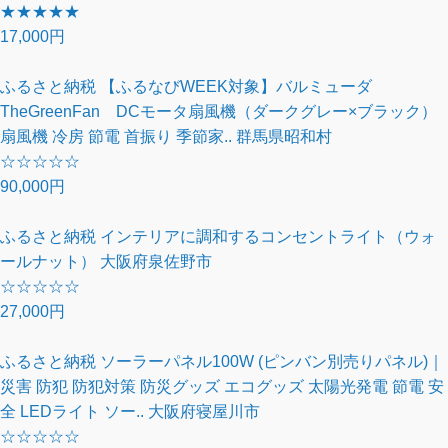
★
★
★
★
★
17,000円
ふるさと納税 【ふるなびWEEK対象】バルミューダ
TheGreenFan DCモータ扇風機（ダークグレー×ブラック）
扇風機 冷房 節電 首振り 季節家.. 群馬県昭和村
☆
☆
☆
☆
☆
90,000円
ふるさと納税 インテリアに調和するコンセントライト（ウォ
ールナット） 大阪府泉佐野市
☆
☆
☆
☆
☆
27,000円
ふるさと納税 ソーラーパネル100W (ピンバン別売りパネル)｜
災害 防犯 防犯対策 防災グッズ エコグッズ 太陽光発電 節電 安
全 LEDライト ソー.. 大阪府寝屋川市
☆
☆
☆
☆
☆