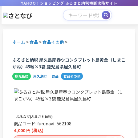
YAHOO！ショッピング ふるさと納税横断攻略サイト
ホーム
>
食品
>
食品その他
>
ふるさと納税 屋久島産春ウコンタブレット島黄金（しまこ
がね）45粒×3袋 鹿児島県屋久島町
鹿児島県
屋久島町
食品
食品その他
ふるなび(ふるさと納税)
商品コード:
furunavi_562108
4,000
円
(税込)