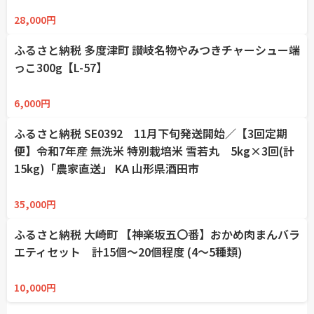
☆
☆
☆
☆
☆
28,000円
ふるさと納税 多度津町 讃岐名物やみつきチャーシュー端
っこ300g【L-57】
☆
☆
☆
☆
☆
6,000円
ふるさと納税 SE0392 11月下旬発送開始／【3回定期
便】令和7年産 無洗米 特別栽培米 雪若丸 5kg×3回(計
15kg)「農家直送」 KA 山形県酒田市
☆
☆
☆
☆
☆
35,000円
ふるさと納税 大崎町 【神楽坂五〇番】おかめ肉まんバラ
エティセット 計15個〜20個程度 (4〜5種類)
☆
☆
☆
☆
☆
10,000円