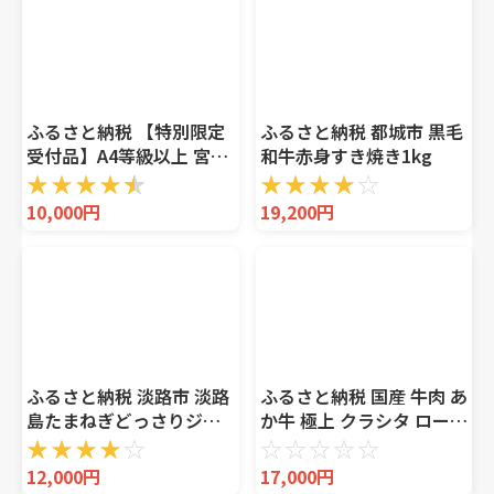
ふるさと納税 【特別限定
ふるさと納税 都城市 黒毛
受付品】A4等級以上 宮崎
和牛赤身すき焼き1kg
牛 切り落とし 小間切れ 小
★
★
★
★
★
★
★
★
★
☆
分け3パック 計1.26kg 国
10,000円
19,200円
産 牛肉 訳あり 宮崎県小林
市
ふるさと納税 淡路市 淡路
ふるさと納税 国産 牛肉 あ
島たまねぎどっさりジャ
か牛 極上 クラシタ ロース
ンボハンバーグ 200g×12
スライス すき焼き しゃぶ
★
★
★
★
☆
☆
☆
☆
☆
☆
個 ai01763
しゃぶ 鍋 送料無料 肉
12,000円
17,000円
1200g 赤牛 あかうし《90