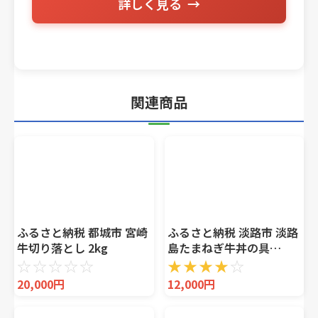
詳しく見る
関連商品
ふるさと納税 都城市 宮崎
ふるさと納税 淡路市 淡路
牛切り落とし 2kg
島たまねぎ牛丼の具
150g×10食 ai01732
☆
☆
☆
☆
☆
★
★
★
★
☆
20,000円
12,000円